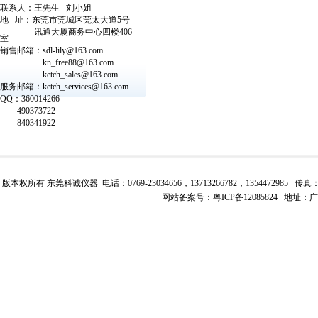
联系人：
王
先生
刘
小姐
地
址：东莞市莞城区莞太大道
5
号
讯通大厦商务中心四楼
406
室
销售邮箱：
sdl-lily@163.com
kn_free88@163.com
ketch_sales@163.com
服务邮箱：
ketch_
services@163.com
QQ
：
360014266
490373722
840341922
版本权所有 东莞科诚仪器 电话：0769-23034656，13713266782，1354472985 传真：0769-23
网站备案号：
粤ICP备12085824
地址：广