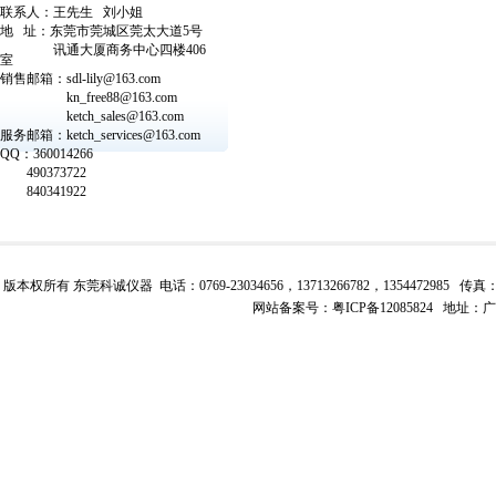
联系人：
王
先生
刘
小姐
地
址：东莞市莞城区莞太大道
5
号
讯通大厦商务中心四楼
406
室
销售邮箱：
sdl-lily@163.com
kn_free88@163.com
ketch_sales@163.com
服务邮箱：
ketch_
services@163.com
QQ
：
360014266
490373722
840341922
版本权所有 东莞科诚仪器 电话：0769-23034656，13713266782，1354472985 传真：0769-23
网站备案号：
粤ICP备12085824
地址：广